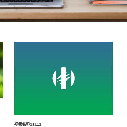
视频名称11111