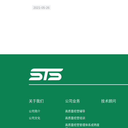
2021-05-26
关于我们
公司业务
技术顾问
公司简介
高质量经营辅导
公司文化
高质量经营培训
高质量经营管理体系成熟度