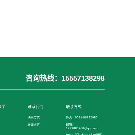
咨询热线：15557138298
教学
联系我们
联系方式
联系方式
传真：0571-86835980
在线留言
邮箱：
1779893960@qq.com